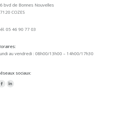
6 bvd de Bonnes Nouvelles
7120 COZES
él. 05 46 90 77 03
oraires:
undi au vendredi : 08h00/13h00 – 14h00/17h30
éseaux sociaux:
Facebook
LinkedIn
page
page
opens
opens
in
in
new
new
window
window