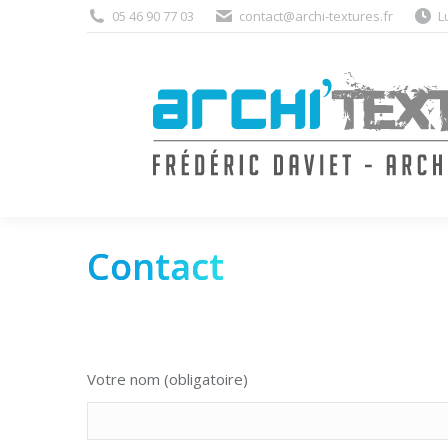
05 46 90 77 03
contact@archi-textures.fr
L
Contact
Votre nom (obligatoire)