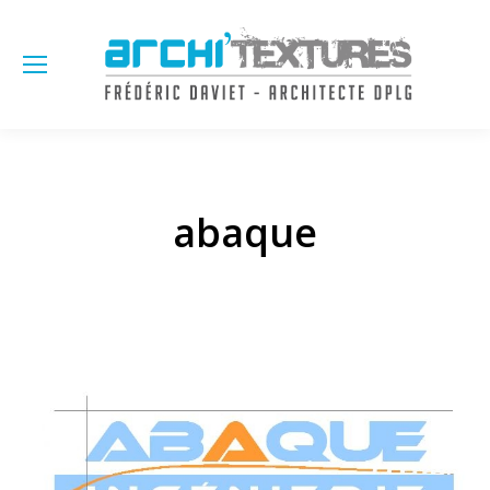
Sea
abaque