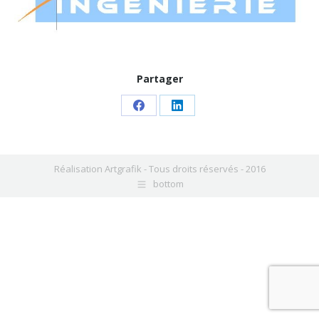
Partager
Share
Share
on
on
Facebook
LinkedIn
Réalisation
Artgrafik
- Tous droits réservés - 2016
bottom