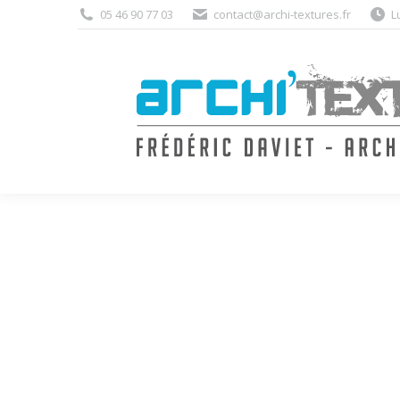
05 46 90 77 03
contact@archi-textures.fr
L