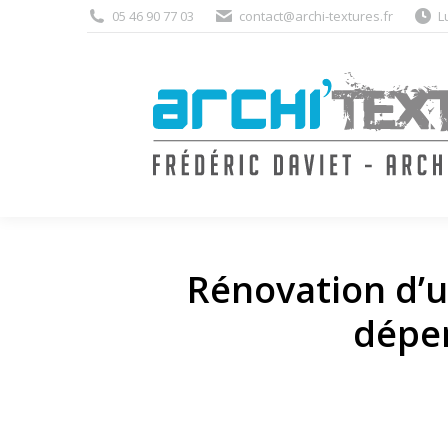
05 46 90 77 03
contact@archi-textures.fr
L
Rénovation d’u
dépe