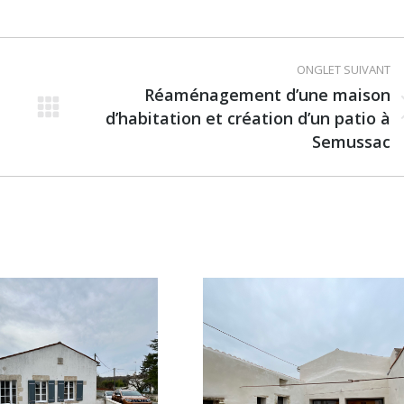
on
on
Facebook
LinkedIn
ONGLET SUIVANT
Réaménagement d’une maison
Projets
d’habitation et création d’un patio à
similaires
Semussac