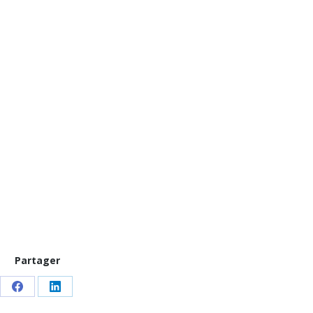
Partager
Share
Share