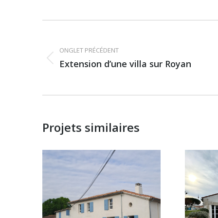
Navigation
de
ONGLET PRÉCÉDENT
Onglet
Extension d’une villa sur Royan
commentaire
précédent
Projets similaires