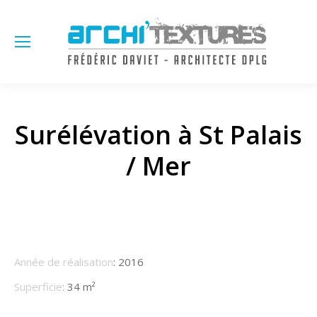
Sea
Surélévation à St Palais
/ Mer
Année de réalisation
: 2016
Superficie
:
34 m²