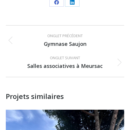
Share
Share
on
on
Facebook
LinkedIn
Navigation
ONGLET PRÉCÉDENT
de
Gymnase Saujon
Onglet
précédent
commentaire
ONGLET SUIVANT
Salles associatives à Meursac
Projets
similaires
Projets similaires